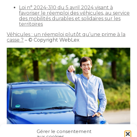
Loi n° 2024-310 du 5 avril 2024 visant à
favoriser le réemploi des véhicules, au service
des mobilités durables et solidaires sur les
territoires
Véhicules : un réemploi plutôt qu’une prime à la
casse ?
– © Copyright WebLex
Gérer le consentement
aux cookies