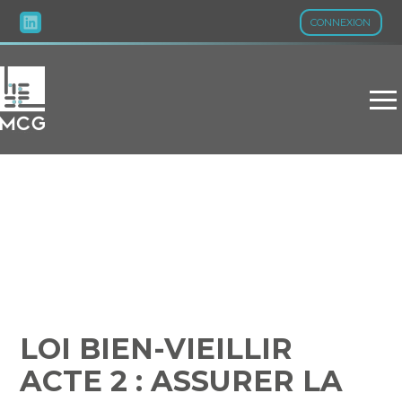
CONNEXION
Aller
au
contenu
LOI BIEN-VIEILLIR ACTE 2
: ASSURER LA
BIENTRAITANCE DES
PERSONNES
VULNÉRABLES
LOI BIEN-VIEILLIR
ACTE 2 : ASSURER LA