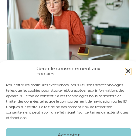
Gérer le consentement aux
cookies
Partager :
Pour offrir les meilleures expériences, nous utilisons des technologies
telles que les cookies pour stocker et/ou accéder aux informations des
FaceBook
Twitter
LinkedIn
appareils. Le fait de consentir à ces technologies nous permettra de
traiter des données telles que le comportement de navigation ou les ID
uniques sur ce site. Le fait de ne pas consentir ou de retirer son
consentement peut avoir un effet négatif sur certaines caractéristiques
et fonctions.
Footer
LE CABINET
NOS SERVICES
VOS OUTILS
Principale
Accepter
NOS SPÉCIALITÉS
RECRUTEMENT
CONTACT