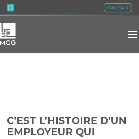
CONNEXION
Aller
au
contenu
C’EST L’HISTOIRE D’UN
EMPLOYEUR QUI PREND
SON TEMPS…
C’EST L’HISTOIRE D’UN
EMPLOYEUR QUI