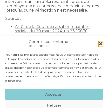
intervenir dans un délai restreint après que
l’employeur a eu connaissance des faits allégués
lorsqu’aucune vérification n’est nécessaire.
Source :
Arrêt de la Cour de cassation, chambre
sociale, du 20 mars 2024, no 23-13876
La petite histoire du jour
– © Copyright WebLex
Gérer le consentement
aux cookies
Partager :
Pour offrir les meilleures expériences, nous utilisons des technologies
telles que les cookies pour stocker et/ou accéder aux informations des
appareils. Le fait de consentir à ces technologies nous permettra de
FaceBook
Twitter
LinkedIn
traiter des données telles que le comportement de navigation ou les ID
uniques sur ce site. Le fait de ne pas consentir ou de retirer son
consentement peut avoir un effet négatif sur certaines caractéristiques
et fonctions.
Footer
LE CABINET
NOS SERVICES
VOS OUTILS
Accepter
Principale
NOS SPÉCIALITÉS
RECRUTEMENT
CONTACT
Refuser