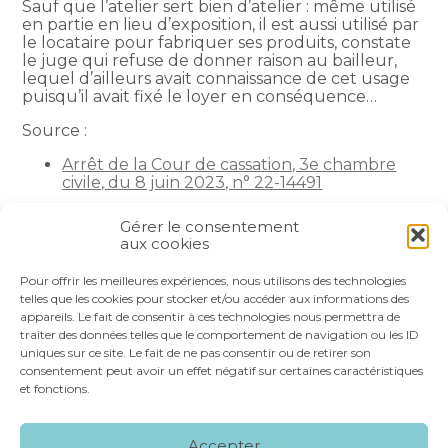
Sauf que l’atelier sert bien d’atelier : même utilisé
en partie en lieu d’exposition, il est aussi utilisé par
le locataire pour fabriquer ses produits, constate
le juge qui refuse de donner raison au bailleur,
lequel d’ailleurs avait connaissance de cet usage
puisqu’il avait fixé le loyer en conséquence…
Source :
Arrêt de la Cour de cassation, 3e chambre
civile, du 8 juin 2023, n° 22-14491
La petite histoire du jour
– © Copyright WebLex
Gérer le consentement
aux cookies
Partager :
Pour offrir les meilleures expériences, nous utilisons des technologies
telles que les cookies pour stocker et/ou accéder aux informations des
appareils. Le fait de consentir à ces technologies nous permettra de
FaceBook
Twitter
LinkedIn
traiter des données telles que le comportement de navigation ou les ID
uniques sur ce site. Le fait de ne pas consentir ou de retirer son
consentement peut avoir un effet négatif sur certaines caractéristiques
et fonctions.
Footer
LE CABINET
NOS SERVICES
VOS OUTILS
Accepter