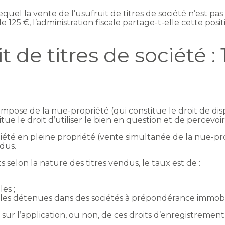
 lequel la vente de l’usufruit de titres de société n’est p
e 125 €, l’administration fiscale partage-t-elle cette pos
t de titres de société :
compose de la nue-propriété (qui constitue le droit de 
titue le droit d’utiliser le bien en question et de percevoi
ciété en pleine propriété (vente simultanée de la nue-prop
dus.
 selon la nature des titres vendus, le taux est de :
es ;
iales détenues dans des sociétés à prépondérance immobi
t sur l’application, ou non, de ces droits d’enregistremen