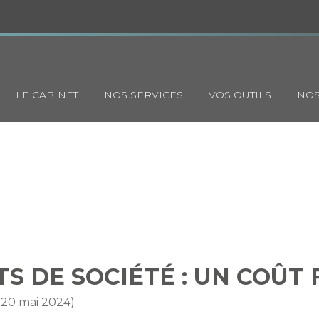
Principal
LE CABINET
NOS SERVICES
VOS OUTILS
NOS
ARTS DE SOCIÉTÉ : UN COÛT 
€ ?
 DE SOCIÉTÉ : UN COÛT F
r 20 mai 2024)