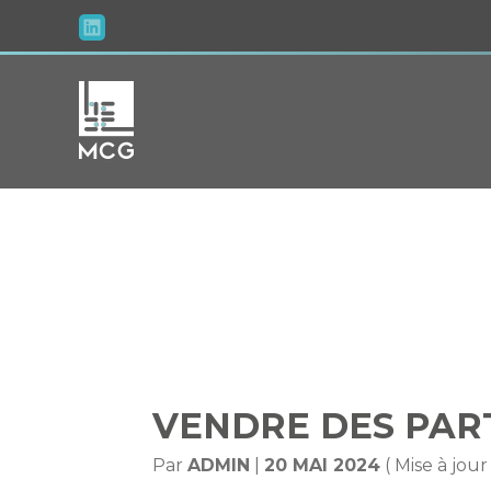
Aller
au
contenu
VENDRE DES P
VENDRE DES PARTS
Par
ADMIN
|
20 MAI 2024
( Mise à jou