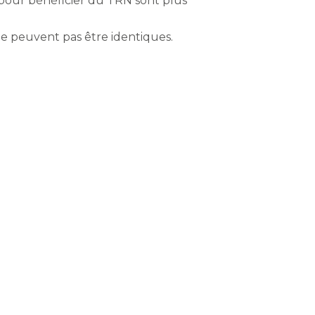
s pour bénéficier du TRN sont plus
 ne peuvent pas être identiques.