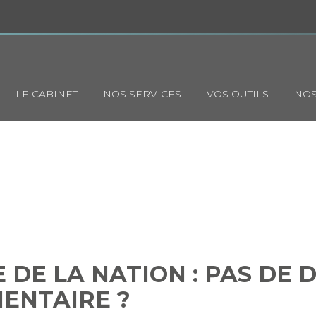
Principal
LE CABINET
NOS SERVICES
VOS OUTILS
NOS
ANCE DE LA NATION : PAS D
FISCALE SUPPLÉMENTAIRE ?
DE LA NATION : PAS DE 
ENTAIRE ?