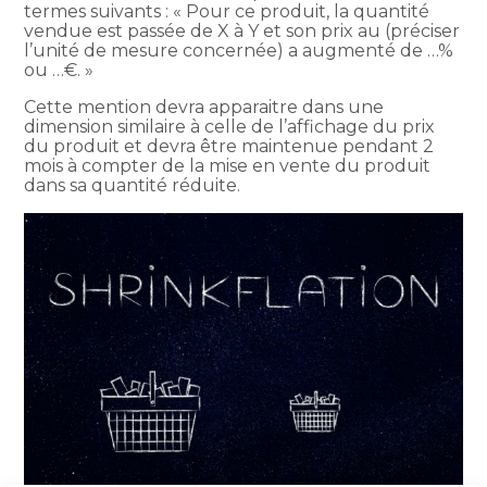
termes suivants : « Pour ce produit, la quantité
vendue est passée de X à Y et son prix au (préciser
l’unité de mesure concernée) a augmenté de …%
ou …€. »
Cette mention devra apparaitre dans une
dimension similaire à celle de l’affichage du prix
du produit et devra être maintenue pendant 2
mois à compter de la mise en vente du produit
dans sa quantité réduite.