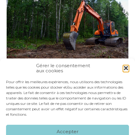
Gérer le consentement
aux cookies
Partager :
Pour offrir les meilleures expériences, nous utilisons des technologies
telles que les cookies pour stocker et/ou accéder aux informations des
appareils. Le fait de consentir à ces technologies nous permettra de
FaceBook
Twitter
LinkedIn
traiter des données telles que le comportement de navigation ou les ID
uniques sur ce site. Le fait de ne pas consentir ou de retirer son
consentement peut avoir un effet négatif sur certaines caractéristiques
et fonctions.
Footer
LE CABINET
NOS SERVICES
VOS OUTILS
Accepter
Principale