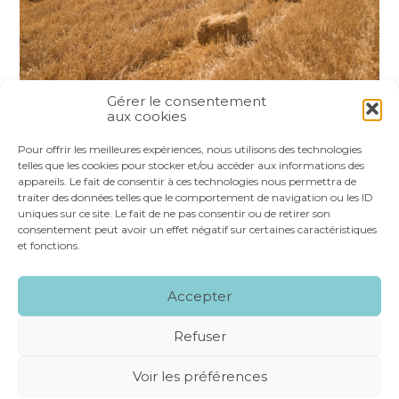
Gérer le consentement
aux cookies
Partager :
Pour offrir les meilleures expériences, nous utilisons des technologies
telles que les cookies pour stocker et/ou accéder aux informations des
appareils. Le fait de consentir à ces technologies nous permettra de
FaceBook
Twitter
LinkedIn
traiter des données telles que le comportement de navigation ou les ID
uniques sur ce site. Le fait de ne pas consentir ou de retirer son
consentement peut avoir un effet négatif sur certaines caractéristiques
et fonctions.
Footer
LE CABINET
NOS SERVICES
VOS OUTILS
Accepter
Principale
NOS SPÉCIALITÉS
RECRUTEMENT
CONTACT
Refuser
Footer
MENTIONS LÉGALES
PLAN DU SITE
Voir les préférences