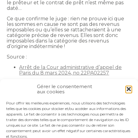
le prêteur et le contrat de prêt n’est même pas
daté…
Ce que confirme le juge : rien ne prouve ici que
les sommes en cause ne sont pas des revenus
imposables ou qu’elles se rattacheraient à une
catégorie précise de revenus. Elles sont donc
imposables dans la catégorie des revenus
d’origine indéterminée !
Source :
Arrêt de la Cour administrative d’appel de
Paris du 8 mars 2024, no 22PA02257
La petite histoire du jour
– © Copyright WebLex
Gérer le consentement
aux cookies
Partager :
Pour offrir les meilleures expériences, nous utilisons des technologies
telles que les cookies pour stocker et/ou accéder aux informations des
appareils. Le fait de consentir à ces technologies nous permettra de
FaceBook
Twitter
LinkedIn
traiter des données telles que le comportement de navigation ou les ID
uniques sur ce site. Le fait de ne pas consentir ou de retirer son
consentement peut avoir un effet négatif sur certaines caractéristiques
et fonctions.