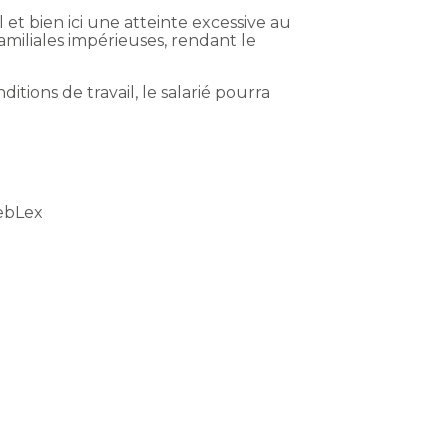
l et bien ici une atteinte excessive au
familiales impérieuses, rendant le
tions de travail, le salarié pourra
ebLex