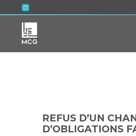
Aller
au
contenu
REFUS D’
D’OBL
REFUS D’UN CHA
D’OBLIGATIONS FA