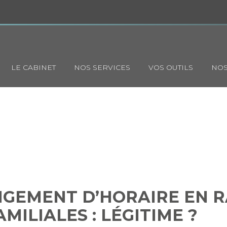
Principal
LE CABINET
NOS SERVICES
VOS OUTILS
NOS
UN CHANGEMENT D’HORAIRE 
IGATIONS FAMILIALES : LÉGI
NGEMENT D’HORAIRE EN R
MILIALES : LÉGITIME ?