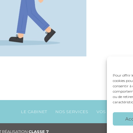
Pour offrir 
cookies pour
consentir à 
comportement
ou de retire
caractéristi
Footer
LE CABINET
NOS SERVICES
VOS OUTILS
Principale
Ac
 RÉALISATION
CLASSE 7