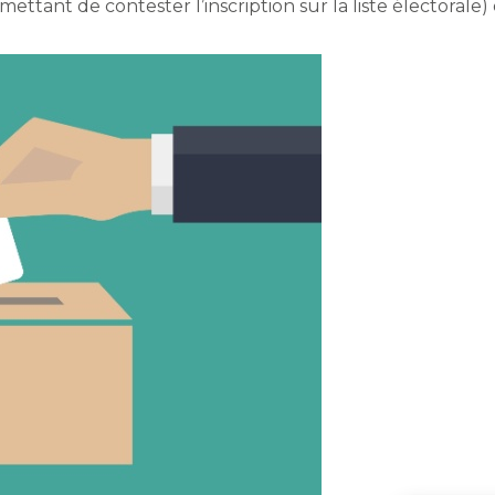
mettant de contester l’inscription sur la liste électorale)