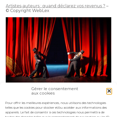
Artistes-auteurs : quand déclarez vos revenus ?
–
© Copyright WebLex
Gérer le consentement
aux cookies
Partager :
Pour offrir les meilleures expériences, nous utilisons des technologies
telles que les cookies pour stocker et/ou accéder aux informations des
appareils. Le fait de consentir à ces technologies nous permettra de
FaceBook
Twitter
LinkedIn
traiter des données telles que le comportement de navigation ou les ID