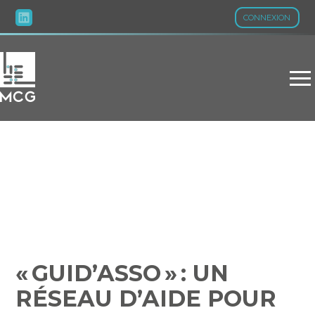
CONNEXION
Aller
au
contenu
« GUID’ASSO » : UN
RÉSEAU D’AIDE POUR
LES ASSOCIATIONS
« GUID’ASSO » : UN
RÉSEAU D’AIDE POUR