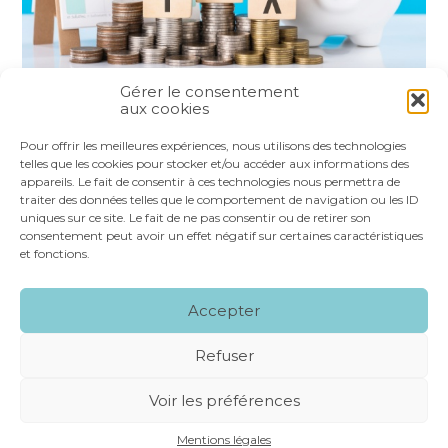
Gérer le consentement
aux cookies
Partager :
Pour offrir les meilleures expériences, nous utilisons des technologies
telles que les cookies pour stocker et/ou accéder aux informations des
appareils. Le fait de consentir à ces technologies nous permettra de
FaceBook
Twitter
LinkedIn
traiter des données telles que le comportement de navigation ou les ID
uniques sur ce site. Le fait de ne pas consentir ou de retirer son
consentement peut avoir un effet négatif sur certaines caractéristiques
et fonctions.
Footer
LE CABINET
NOS SERVICES
VOS OUTILS
Accepter
Principale
NOS SPÉCIALITÉS
RECRUTEMENT
CONTACT
Refuser
Footer
MENTIONS LÉGALES
PLAN DU SITE
Voir les préférences
CONCEPTION ET RÉALISATION
CLASSE 7
Mentions légales