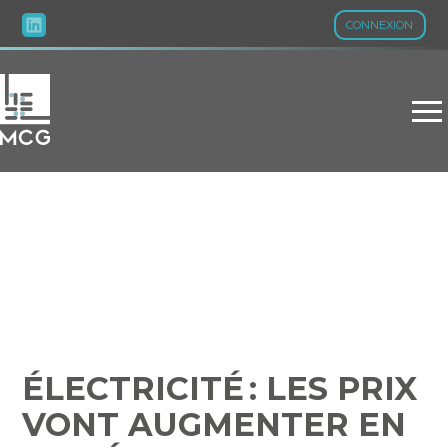
CONNEXION
Aller
au
contenu
ÉLECTRICITÉ : LES PRIX
VONT AUGMENTER EN CE
DÉBUT 2025 !
ÉLECTRICITÉ : LES PRIX
VONT AUGMENTER EN