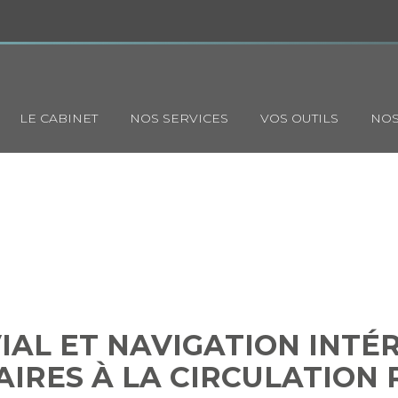
Principal
LE CABINET
NOS SERVICES
VOS OUTILS
NOS
LUVIAL ET NAVIGATION INTÉ
IMILAIRES À LA CIRCULATIO
AL ET NAVIGATION INTÉRI
AIRES À LA CIRCULATION 