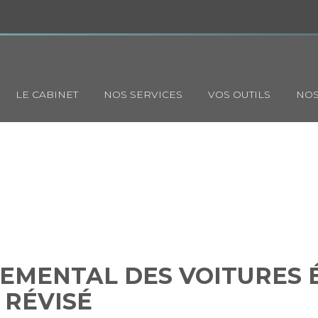
Principal
LE CABINET
NOS SERVICES
VOS OUTILS
NOS
 ENVIRONNEMENTAL DES VO
RIQUES : MODE DE CALCUL 
EMENTAL DES VOITURES É
 RÉVISÉ