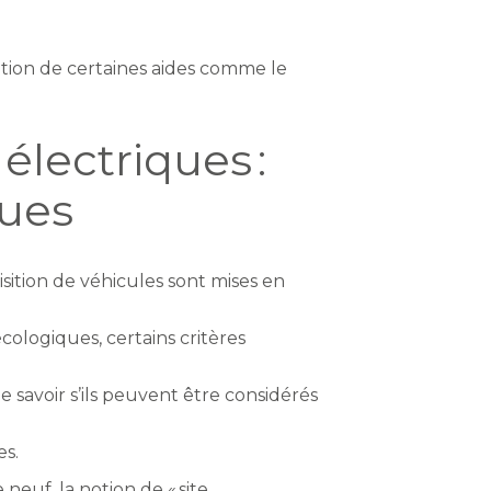
ution de certaines aides comme le
lectriques :
ques
isition de véhicules sont mises en
ologiques, certains critères
e savoir s’ils peuvent être considérés
es.
 neuf, la notion de « site