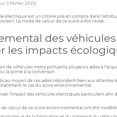
our 3 février 2025)
 électrique est un critère pris en compte dans l’attrib
ersion. Le mode de calcul de ce score a été révisé…
mental des véhicules é
r les impacts écologi
ion de véhicules moins polluants, plusieurs aides à l’acqu
u la prime à la conversion.
és au moyen de ces aides répondent bien aux attentes éc
st notamment le cas du score environnemental.
er l’impact des véhicules électriques particuliers afin d
és de calcul de ce score environnemental ont été modifié
ct écologique de la fabrication et du transport du véhicule