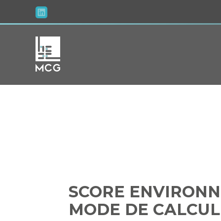
Aller
au
contenu
SCORE
ÉLECT
SCORE ENVIRONN
MODE DE CALCUL