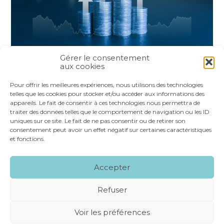
Gérer le consentement
aux cookies
Partager :
Pour offrir les meilleures expériences, nous utilisons des technologies
telles que les cookies pour stocker et/ou accéder aux informations des
appareils. Le fait de consentir à ces technologies nous permettra de
FaceBook
Twitter
LinkedIn
traiter des données telles que le comportement de navigation ou les ID
uniques sur ce site. Le fait de ne pas consentir ou de retirer son
consentement peut avoir un effet négatif sur certaines caractéristiques
et fonctions.
Footer
LE CABINET
NOS SERVICES
VOS OUTILS
Accepter
Principale
NOS SPÉCIALITÉS
RECRUTEMENT
CONTACT
Refuser
Footer
MENTIONS LÉGALES
PLAN DU SITE
Voir les préférences