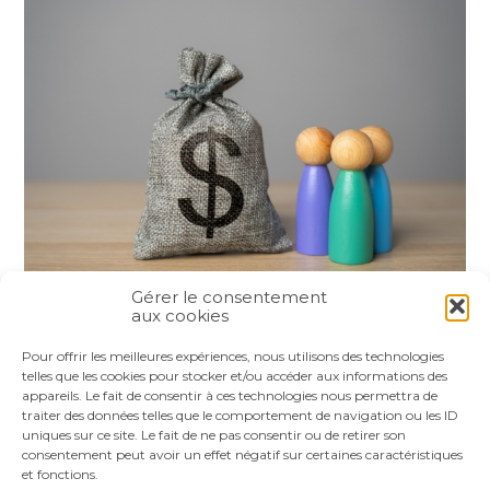
Gérer le consentement
aux cookies
Partager :
Pour offrir les meilleures expériences, nous utilisons des technologies
telles que les cookies pour stocker et/ou accéder aux informations des
appareils. Le fait de consentir à ces technologies nous permettra de
FaceBook
Twitter
LinkedIn
traiter des données telles que le comportement de navigation ou les ID
uniques sur ce site. Le fait de ne pas consentir ou de retirer son
consentement peut avoir un effet négatif sur certaines caractéristiques
et fonctions.