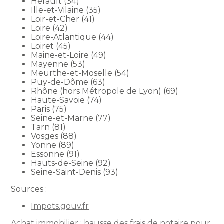
Hérault (34)
Ille-et-Vilaine (35)
Loir-et-Cher (41)
Loire (42)
Loire-Atlantique (44)
Loiret (45)
Maine-et-Loire (49)
Mayenne (53)
Meurthe-et-Moselle (54)
Puy-de-Dôme (63)
Rhône (hors Métropole de Lyon) (69)
Haute-Savoie (74)
Paris (75)
Seine-et-Marne (77)
Tarn (81)
Vosges (88)
Yonne (89)
Essonne (91)
Hauts-de-Seine (92)
Seine-Saint-Denis (93)
Sources :
Impots.gouv.fr
Achat immobilier : hausse des frais de notaire pour