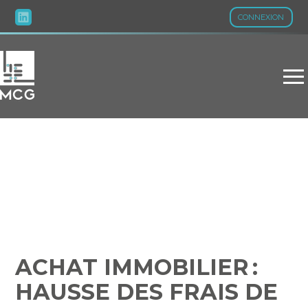
CONNEXION
Aller
au
contenu
ACHAT IMMOBILIER :
HAUSSE DES FRAIS DE
NOTAIRE POUR TOUS ?
ACHAT IMMOBILIER :
HAUSSE DES FRAIS DE