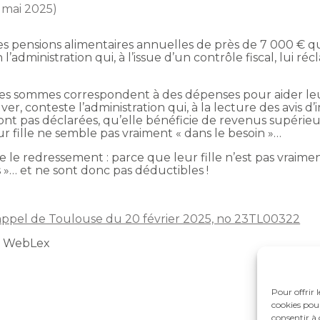
9 mai 2025)
es pensions alimentaires annuelles de près de 7 000 € qu
on l’administration qui, à l’issue d’un contrôle fiscal, lu
 ces sommes correspondent à des dépenses pour aider leur 
ver, conteste l’administration qui, à la lecture des avis d’i
sont pas déclarées, qu’elle bénéficie de revenus supérie
eur fille ne semble pas vraiment « dans le besoin »…
de le redressement : parce que leur fille n’est pas vraim
 »… et ne sont donc pas déductibles !
d’appel de Toulouse du 20 février 2025, no 23TL00322
t WebLex
Pour offrir 
cookies pour
consentir à 