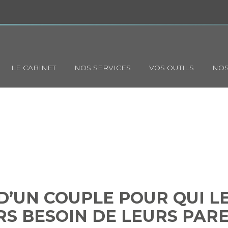
Principal
LE CABINET
NOS SERVICES
VOS OUTILS
NOS
TOIRE D’UN COUPLE POUR QUI
OUJOURS BESOIN DE LEURS
E D’UN COUPLE POUR QUI 
S BESOIN DE LEURS PAR