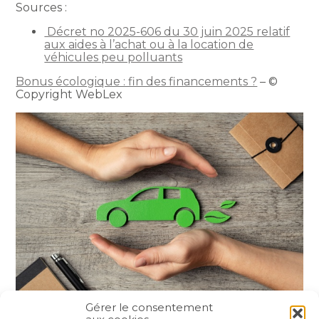
Sources :
Décret no 2025-606 du 30 juin 2025 relatif
aux aides à l’achat ou à la location de
véhicules peu polluants
Bonus écologique : fin des financements ?
– ©
Copyright WebLex
Gérer le consentement