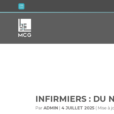
Aller
au
contenu
INFIRMIER
INFIRMIERS : DU
Par
ADMIN
|
4 JUILLET 2025
( Mise à j