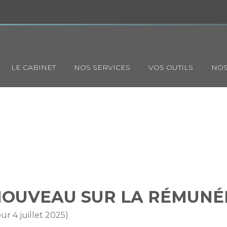
Principal
LE CABINET
NOS SERVICES
VOS OUTILS
NOS
S : DU NOUVEAU SUR LA RÉ
 NOUVEAU SUR LA RÉMUN
our 4 juillet 2025)