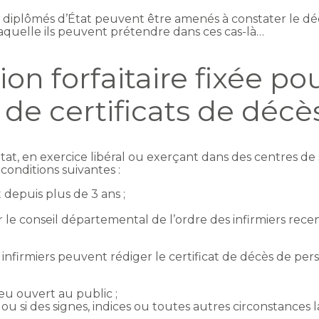
rs diplômés d’État peuvent être amenés à constater le dé
aquelle ils peuvent prétendre dans ces cas-là…
n forfaitaire fixée po
 de certificats de décè
État, en exercice libéral ou exerçant dans des centres de
 conditions suivantes :
 depuis plus de 3 ans ;
r le conseil départemental de l’ordre des infirmiers recens
es infirmiers peuvent rédiger le certificat de décès de p
eu ouvert au public ;
u si des signes, indices ou toutes autres circonstances l