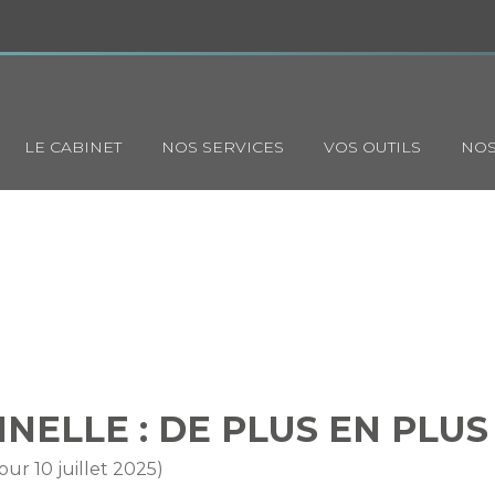
Principal
LE CABINET
NOS SERVICES
VOS OUTILS
NOS
TIONNELLE : DE PLUS EN PL
?
NELLE : DE PLUS EN PLUS
jour 10 juillet 2025)