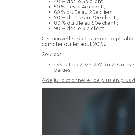
40 % dès le 3e client ;
50 % dès le 4e client ;
60 % du 5e au 20e client ;
70 % du 21e au 30e client ;
80 % du 31e au 50e client ;
90 % dès le 51e client.
Ces nouvelles règles seront applicables
compter du 1er aout 2025.
Sources :
Décret no 2025-257 du 20 mars 2025
parties
Aide juridictionnelle : de plus en plus 