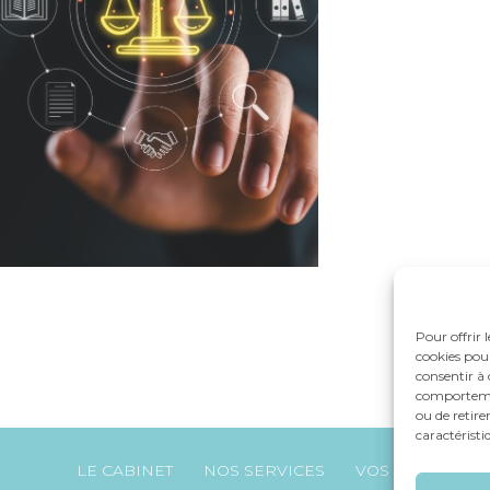
Pour offrir 
cookies pour
consentir à 
comportement
ou de retire
caractéristi
Footer
LE CABINET
NOS SERVICES
VOS OUTILS
Principale