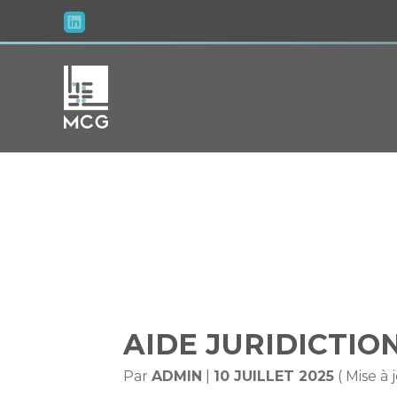
Aller
au
contenu
AIDE JURIDIC
AIDE JURIDICTION
Par
ADMIN
|
10 JUILLET 2025
( Mise à 