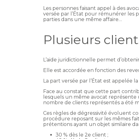
Les personnes faisant appel à des avoca
versée par l’État pour rémunérer les pr
parties dans une même affaire…
Plusieurs client
L’aide juridictionnelle permet d’obteni
Elle est accordée en fonction des reven
La part versée par l’État est appelée la
Face au constat que cette part contri
lesquels un même avocat représente un
nombre de clients représentés a été m
Ces règles de dégressivité évoluent c
procédure reposant sur les mêmes fait
prétentions ayant un objet similaire dan
30 % dès le 2e client ;