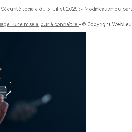
la Sécurité sociale du 3 juillet 2025 : « Modification du p
sage : une mise à jour à connaître
– © Copyright WebLex