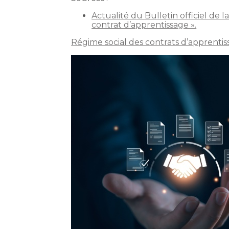
Actualité du Bulletin officiel de 
contrat d’apprentissage ».
Régime social des contrats d’apprentis