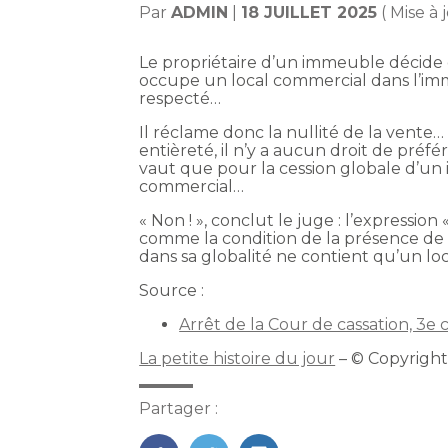
Par
ADMIN
|
18 JUILLET 2025
( Mise à 
Le propriétaire d’un immeuble décide d
occupe un local commercial dans l’immeu
respecté…
Il réclame donc la nullité de la vente…
entièreté, il n’y a aucun droit de préfé
vaut que pour la cession globale d’un i
commercial…
« Non ! », conclut le juge : l’expressi
comme la condition de la présence de 
dans sa globalité ne contient qu’un lo
Source :
Arrêt de la Cour de cassation, 3e 
La petite histoire du jour
– © Copyrigh
Partager :