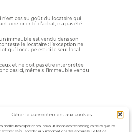
 n’est pas au goût du locataire qui
nt une priorité d’achat, n’a pas été
squ’un immeuble est vendu dans son
conteste le locataire : l’exception ne
 qu’il occupe est ici le seul local
ocaux et ne doit pas être interprétée
donc pas ici, même si l’immeuble vendu
Gérer le consentement aux cookies
les meilleures expériences, nous utilisons des technologies telles que les
 stocker et/ou accéder aux informations des appareils. Le fait de