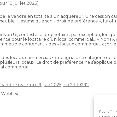
jour 18 juillet 2025)
e le vendre en totalité à un acquéreur. Une cession qui
ble : il estime que son « droit de préférence », lui offra
 « Non ! », conteste le propriétaire : par exception, lor
rence pour le locataire d’un local commercial… « Non ! », 
mmeuble contenant « des » locaux commerciaux ; or le lot
on « des locaux commerciaux » désigne une catégorie de l
plusieurs locaux. Le droit de préférence ne s’applique 
cal commercial.
chambre civile, du 19 juin 2025, no 23-19292
t WebLex
Pour offrir 
cookies pour