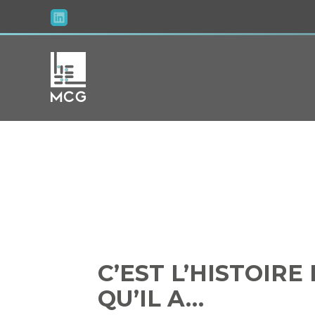
Aller
au
contenu
C’EST L’HI
C’EST L’HISTOIR
QU’IL A…