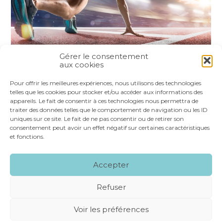
Gérer le consentement
aux cookies
Partager :
Pour offrir les meilleures expériences, nous utilisons des technologies
telles que les cookies pour stocker et/ou accéder aux informations des
appareils. Le fait de consentir à ces technologies nous permettra de
FaceBook
Twitter
LinkedIn
traiter des données telles que le comportement de navigation ou les ID
uniques sur ce site. Le fait de ne pas consentir ou de retirer son
consentement peut avoir un effet négatif sur certaines caractéristiques
et fonctions.
Footer
LE CABINET
NOS SERVICES
VOS OUTILS
Accepter
Principale
NOS SPÉCIALITÉS
RECRUTEMENT
CONTACT
Refuser
Footer
MENTIONS LÉGALES
PLAN DU SITE
Voir les préférences