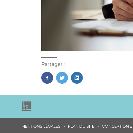
Partager :
FaceBook
Twitter
LinkedIn
Footer
MENTIONS LÉGALES
PLAN DU SITE
CONCEPTION ET