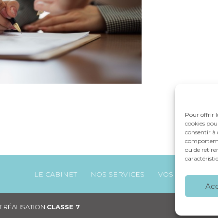
Pour offrir 
cookies pour
consentir à 
comportement
ou de retire
caractéristi
Footer
LE CABINET
NOS SERVICES
VOS OUTILS
Principale
Ac
 RÉALISATION
CLASSE 7