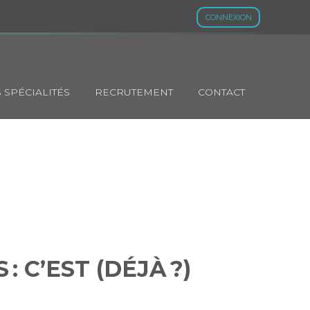
CONNEXION
 SPÉCIALITÉS
RECRUTEMENT
CONTACT
CES : C’EST
AUTÉS
 C’EST (DÉJÀ ?)