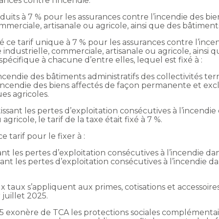
ances contre l’incendie.
réduits à 7 % pour les assurances contre l’incendie des 
ommerciale, artisanale ou agricole, ainsi que des bâtiments 
 ce tarif unique à 7 % pour les assurances contre l’ince
industrielle, commerciale, artisanale ou agricole, ainsi 
f spécifique à chacune d’entre elles, lequel est fixé à :
cendie des bâtiments administratifs des collectivités terri
’incendie des biens affectés de façon permanente et exc
es agricoles.
issant les pertes d’exploitation consécutives à l’incendie
gricole, le tarif de la taxe était fixé à 7 %.
 tarif pour le fixer à :
nt les pertes d’exploitation consécutives à l’incendie dans
ant les pertes d’exploitation consécutives à l’incendie da
ux taux s’appliquent aux primes, cotisations et accessoi
juillet 2025.
2025 exonère de TCA les protections sociales complément