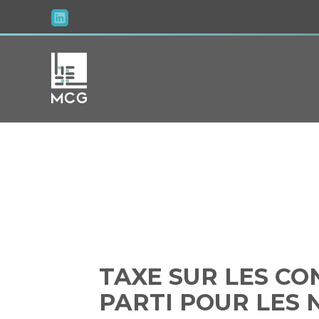
Aller
au
contenu
TAXE SUR L
(DÉJ
TAXE SUR LES CON
PARTI POUR LES