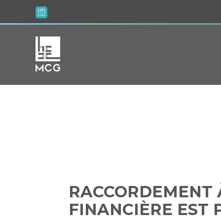
Aller
au
contenu
RACCORDE
RACCORDEMENT À 
FINANCIÈRE EST 