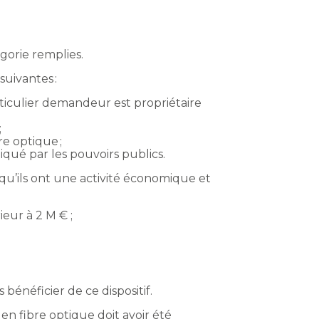
égorie remplies.
suivantes :
ticulier demandeur est propriétaire
;
re optique ;
iqué par les pouvoirs publics.
 qu’ils ont une activité économique et
ieur à 2 M € ;
bénéficier de ce dispositif.
en fibre optique doit avoir été