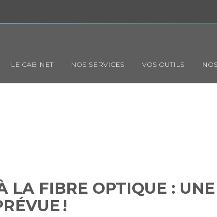
Principal
LE CABINET
NOS SERVICES
VOS OUTILS
NOS
MENT À LA FIBRE OPTIQUE :
FINANCIÈRE EST PRÉVUE !
LA FIBRE OPTIQUE : UNE
PRÉVUE !