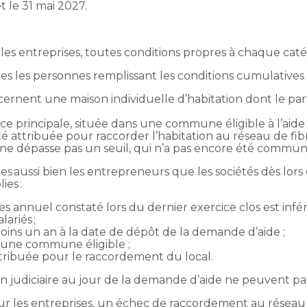
 le 31 mai 2027.
 et les entreprises, toutes conditions propres à chaque cat
bles les personnes remplissant les conditions cumulatives 
ernent une maison individuelle d’habitation dont le par
e principale, située dans une commune éligible à l’aide 
té attribuée pour raccorder l’habitation au réseau de fib
er ne dépasse pas un seuil, qui n’a pas encore été commun
les aussi bien les entrepreneurs que les sociétés dès lors
ies :
es annuel constaté lors du dernier exercice clos est infér
ariés ;
oins un an à la date de dépôt de la demande d’aide ;
ns une commune éligible ;
ttribuée pour le raccordement du local.
n judiciaire au jour de la demande d’aide ne peuvent pas 
our les entreprises, un échec de raccordement au réseau 