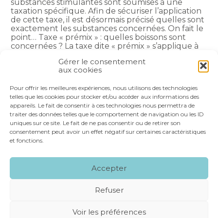
substances stimulantes sont soumises à une
taxation spécifique. Afin de sécuriser l’application
de cette taxe, il est désormais précisé quelles sont
exactement les substances concernées. On fait le
point… Taxe « prémix » : quelles boissons sont
concernées ? La taxe dite « prémix » s’applique à
certaines boissons…
Gérer le consentement
aux cookies
SUITE
Pour offrir les meilleures expériences, nous utilisons des technologies
telles que les cookies pour stocker et/ou accéder aux informations des
appareils. Le fait de consentir à ces technologies nous permettra de
Navigation
1
2
…
51
>
traiter des données telles que le comportement de navigation ou les ID
actualités
uniques sur ce site. Le fait de ne pas consentir ou de retirer son
consentement peut avoir un effet négatif sur certaines caractéristiques
et fonctions.
Footer
LE CABINET
NOS SERVICES
VOS OUTILS
Accepter
Principale
NOS SPÉCIALITÉS
RECRUTEMENT
CONTACT
Refuser
Footer
MENTIONS LÉGALES
PLAN DU SITE
Voir les préférences