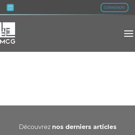
CONNEXION
Aller
au
contenu
ACTU FISCALE
Découvrez
nos derniers articles